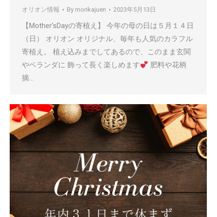
オリオン情報
By
morikajuen
2023年5月13日
【Mother’sDayの寄植え】 今年の母の日は５月１４日
（日） オリオン オリジナル、毎年も人気のカラフル
寄植え。 植え込みまでしてあるので、このまま玄関
やベランダに 飾って長く楽しめます
肥料や花柄
摘…