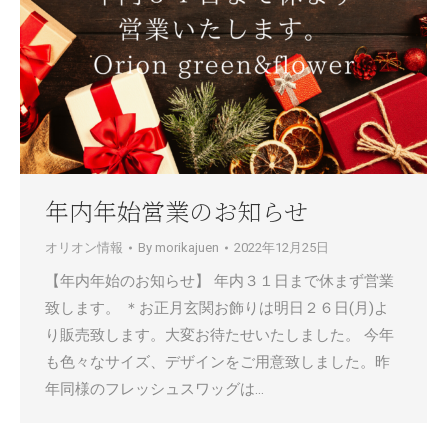
年内年始営業のお知らせ
オリオン情報
By
morikajuen
2022年12月25日
【年内年始のお知らせ】 年内３１日まで休まず営業
致します。 ＊お正月玄関お飾りは明日２６日(月)よ
り販売致します。大変お待たせいたしました。 今年
も色々なサイズ、デザインをご用意致しました。昨
年同様のフレッシュスワッグは…