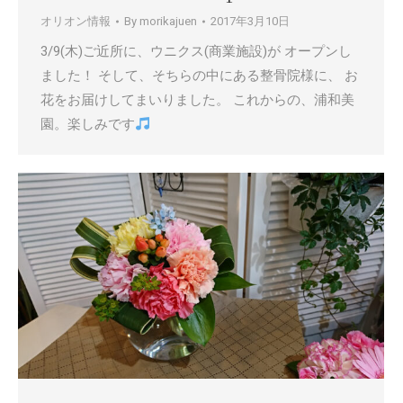
オリオン情報
By
morikajuen
2017年3月10日
3/9(木)ご近所に、ウニクス(商業施設)が オープンし
ました！ そして、そちらの中にある整骨院様に、 お
花をお届けしてまいりました。 これからの、浦和美
園。楽しみです