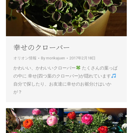
幸せのクローバー
オリオン情報
By
morikajuen
2017年2月18日
かわいい、かわいいクローバー
たくさんの葉っぱ
の中に 幸せ(四つ葉のクローバー)が隠れています
自分で探したり、お友達に幸せのお裾分けはいか
が？