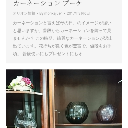
カーネーション ブーケ
オリオン情報
By
morikajuen
2017年3月6日
カーネーションと言えば母の日。のイメージが強い
と思いますが、普段からカーネーションを飾って見
ませんか？ この時期、綺麗なカーネーションが沢山
出ています。花持ちが良く色が豊富で、値段もお手
頃。 普段使いにもプレゼントにもオ…