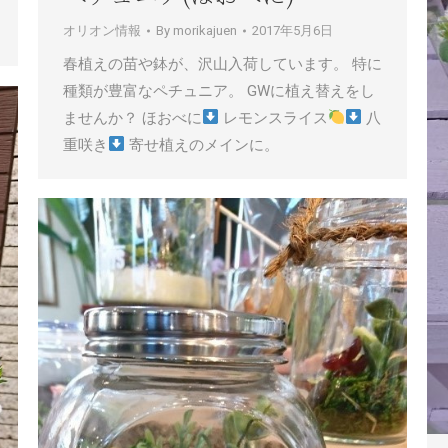
オリオン情報
By
morikajuen
2017年5月6日
春植えの苗や鉢が、沢山入荷しています。 特に
種類が豊富なペチュニア。 GWに植え替えをし
ませんか？ ほおべに
レモンスライス
八
重咲き
寄せ植えのメインに。