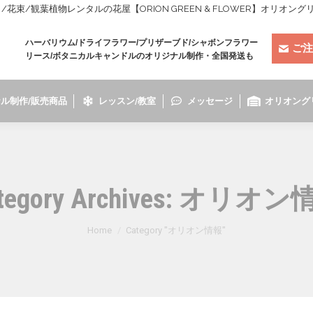
束/観葉植物レンタルの花屋【ORION GREEN & FLOWER】オリオン
ハーバリウム/ドライフラワー/プリザーブド/シャボンフラワー
ご注
リース/ボタニカルキャンドルのオリジナル制作・全国発送も
ル制作/販売商品
レッスン/教室
メッセージ
オリオング
tegory Archives:
オリオン
You are here:
Home
Category "オリオン情報"