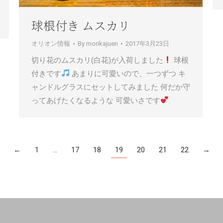
球根付き ムスカリ
オリオン情報
By
morikajuen
2017年3月23日
切り花のムスカリ(白花)が入荷しました
球根
付きです
あまりに可愛いので、一つずつ キ
ャンドルグラスにセットしてみました 何だか守
ってあげたくなるような 可愛いさです
←
1
…
17
18
19
20
21
22
→