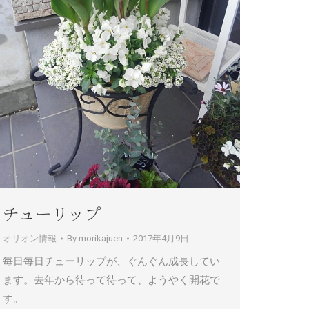
チューリップ
オリオン情報
By
morikajuen
2017年4月9日
毎日毎日チューリップが、ぐんぐん成長してい
ます。去年から待って待って、ようやく開花で
す。