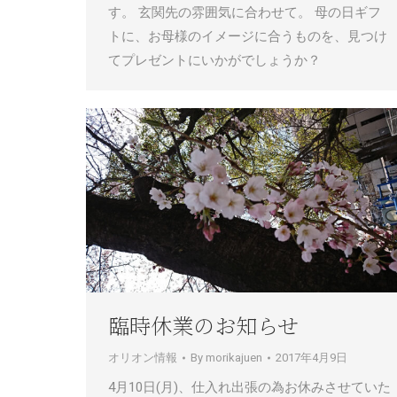
す。 玄関先の雰囲気に合わせて。 母の日ギフ
トに、お母様のイメージに合うものを、見つけ
てプレゼントにいかがでしょうか？
臨時休業のお知らせ
オリオン情報
By
morikajuen
2017年4月9日
4月10日(月)、仕入れ出張の為お休みさせていた