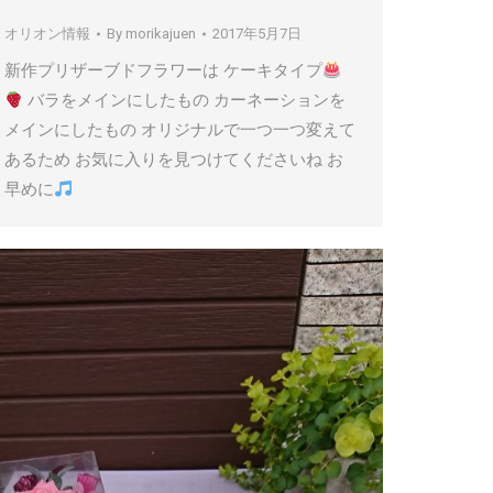
オリオン情報
By
morikajuen
2017年5月7日
新作プリザーブドフラワーは ケーキタイプ
バラをメインにしたもの カーネーションを
メインにしたもの オリジナルで一つ一つ変えて
あるため お気に入りを見つけてくださいね お
早めに