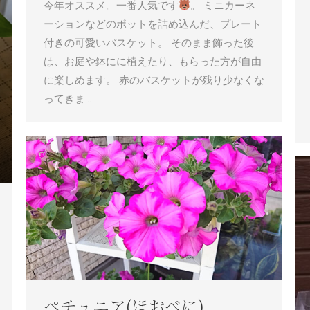
今年オススメ。一番人気です
。 ミニカーネ
ーションなどのポットを詰め込んだ、プレート
付きの可愛いバスケット。 そのまま飾った後
は、お庭や鉢にに植えたり、もらった方が自由
に楽しめます。 赤のバスケットが残り少なくな
ってきま…
ペチュニア(ほおべに)