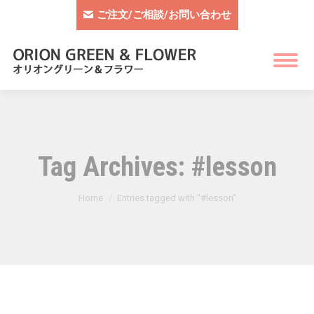
ご注文/ご相談/お問い合わせ
Tag Archives:
#lesson
You are here:
Home
Entries tagged with "#lesson"