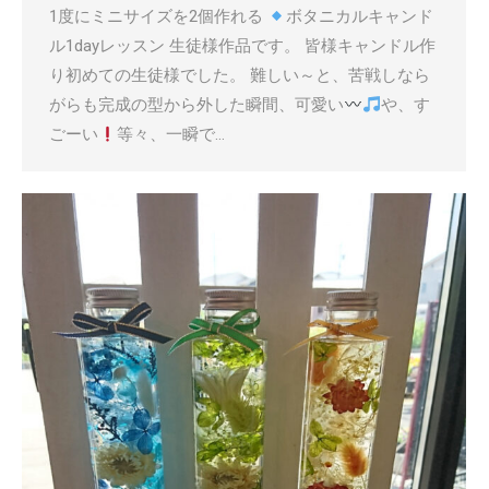
1度にミニサイズを2個作れる
ボタニカルキャンド
ル1dayレッスン 生徒様作品です。 皆様キャンドル作
り初めての生徒様でした。 難しい～と、苦戦しなら
がらも完成の型から外した瞬間、可愛い
や、す
ごーい
等々、一瞬で…