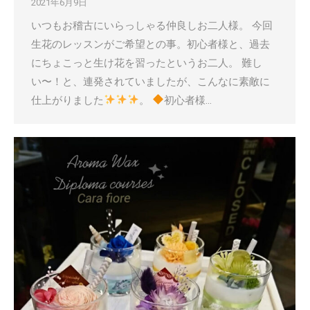
2021年6月9日
いつもお稽古にいらっしゃる仲良しお二人様。 今回
生花のレッスンがご希望との事。初心者様と、過去
にちょこっと生け花を習ったというお二人。 難し
い〜！と、連発されていましたが、こんなに素敵に
仕上がりました
。
初心者様…