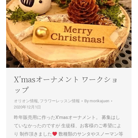
X’masオーナメント ワークショ
ップ
オリオン情報
,
フラワーレッスン情報
By
morikajuen
2020年12月1日
昨年販売用に作ったX’masオーナメント。 募集はし
ていなかったのですが 生徒様、お客様のご希望によ
り 制作頂きました
数種類のサンタやスノーマン等