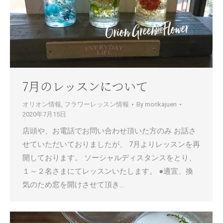
7月のレッスンについて
オリオン情報
,
フラワーレッスン情報
By
morikajuen
2020年7月15日
店頭や、お電話でお問い合わせ頂いた方のみ お話さ
せていただいておりましたが、 7月よりレッスンを再
開しております。 ソーシャルディスタンスをとり、
１～２名さまにてレッスンいたします。 ●適宜、換
気のため窓を開けさせて頂き…