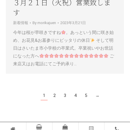
３月２１日（火祝）営業致しま
す
新着情報
By
morikajuen
2023年3月21日
今年は桜が早咲きですね
。あっという間に咲き始
め、お花見&お墓参りにピッタリの休日
そして明
日はさいたま市小学校の卒業式。卒業祝いやお世話
になった方へ
ご
来店又はお電話にてご予約承り…
1
2
3
4
5
→
© ORION GREEN & FLOWER