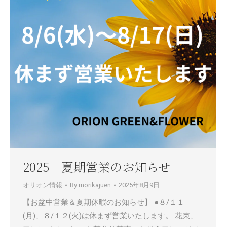
2025 夏期営業のお知らせ
オリオン情報
By
morikajuen
2025年8月9日
【お盆中営業＆夏期休暇のお知らせ】 ●８/１１
(月)、８/１２(火)は休まず営業いたします。 花束、