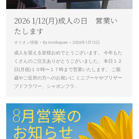
2026 1/12(月)成人の日 営業い
たします
オリオン情報
By
morikajuen
2026年1月12日
成人を迎える皆様おめでとうございます。 今年もた
くさんのご注文ありがとうございました。 本日１２
日(月祝)１０時〜１７時まで営業いたします。 ご親
戚やご近所の方へのお祝いに ミニブーケやプリザー
ブドフラワー、シャボンフラ…