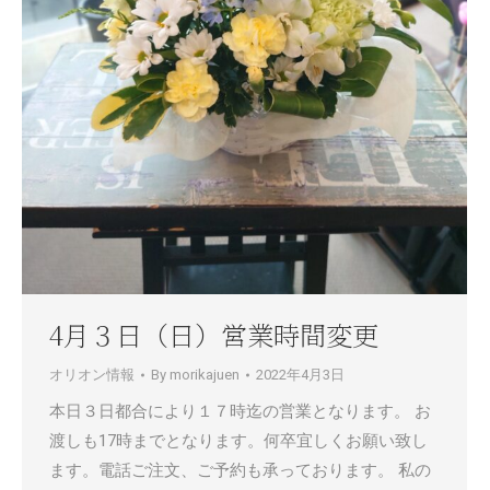
4月３日（日）営業時間変更
オリオン情報
By
morikajuen
2022年4月3日
本日３日都合により１７時迄の営業となります。 お
渡しも17時までとなります。何卒宜しくお願い致し
ます。電話ご注文、ご予約も承っております。 私の