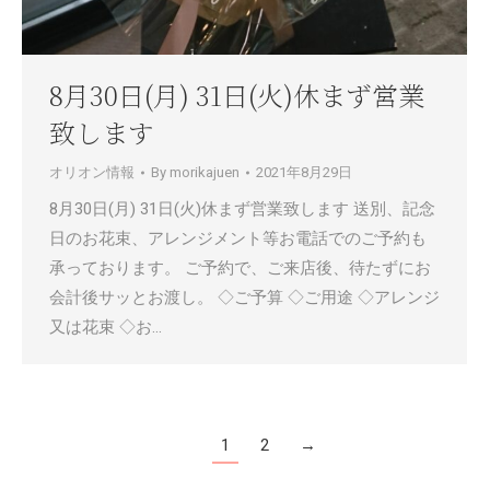
8月30日(月) 31日(火)休まず営業
致します
オリオン情報
By
morikajuen
2021年8月29日
8月30日(月) 31日(火)休まず営業致します 送別、記念
日のお花束、アレンジメント等お電話でのご予約も
承っております。 ご予約で、ご来店後、待たずにお
会計後サッとお渡し。 ◇ご予算 ◇ご用途 ◇アレンジ
又は花束 ◇お…
1
2
→