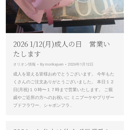
2026 1/12(月)成人の日 営業い
たします
オリオン情報
By
morikajuen
2026年1月12日
成人を迎える皆様おめでとうございます。 今年もた
くさんのご注文ありがとうございました。 本日１２
日(月祝)１０時〜１７時まで営業いたします。 ご親
戚やご近所の方へのお祝いに ミニブーケやプリザー
ブドフラワー、シャボンフラ…