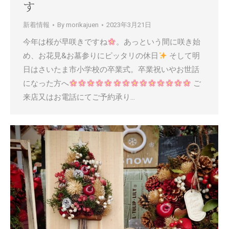
す
新着情報
By
morikajuen
2023年3月21日
今年は桜が早咲きですね
。あっという間に咲き始
め、お花見&お墓参りにピッタリの休日
そして明
日はさいたま市小学校の卒業式。卒業祝いやお世話
になった方へ
ご
来店又はお電話にてご予約承り…