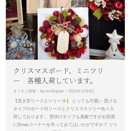
クリスマスボード、ミニツリ
ー 各種入荷しています。
オリオン情報
By
morikajuen
2022年12月4日
【置き型リースとツリー
】 とっても可愛い 置ける
タイプのボード付リースとクリスマスツリー色々入
荷しております。 壁掛けタイプも素敵ですがお部屋
にXmasコーナーを作ってみてはいかがですが？ ツリ