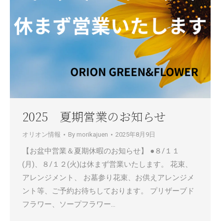
2025 夏期営業のお知らせ
オリオン情報
By
morikajuen
2025年8月9日
【お盆中営業＆夏期休暇のお知らせ】 ●８/１１
(月)、８/１２(火)は休まず営業いたします。 花束、
アレンジメント、 お墓参り花束、お供えアレンジメ
ント等、ご予約お待ちしております。 プリザーブド
フラワー、ソープフラワー…