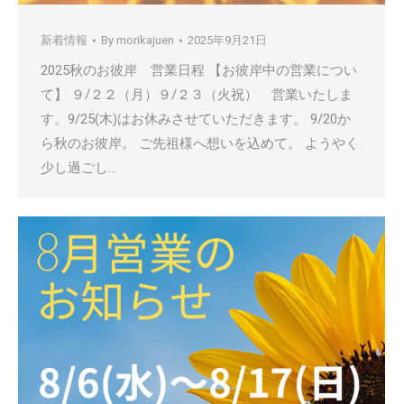
新着情報
By
morikajuen
2025年9月21日
2025秋のお彼岸 営業日程 【お彼岸中の営業につい
て】 ９/２２（月）９/２３（火祝） 営業いたしま
す。9/25(木)はお休みさせていただきます。 9/20か
ら秋のお彼岸。 ご先祖様へ想いを込めて。 ようやく
少し過ごし…