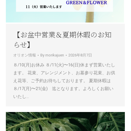
【お盆中営業＆夏期休暇のお知
らせ】
オリオン情報
By
morikajuen
2026年8月7日
８/10(月)お休み ８/11(火)〜16(日)休まず営業いたし
ます。 花束、アレンジメント、お墓参り花束、お供
え花等、ご予約お待ちしております。 夏期休暇は
８/17(月)〜21(金) 迄となります。よろしくお願い
いたし…