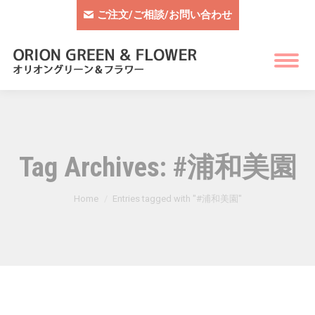
ご注文/ご相談/お問い合わせ
Tag Archives:
#浦和美園
You are here:
Home
Entries tagged with "#浦和美園"