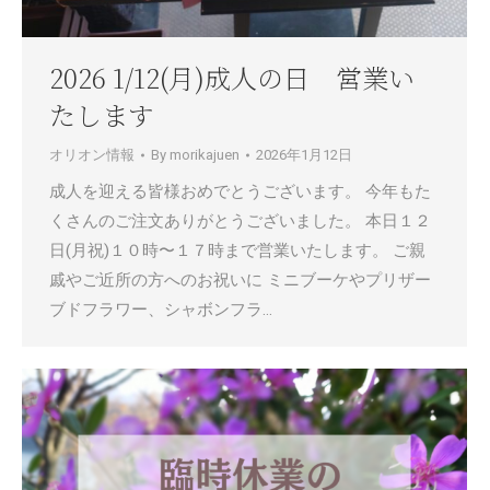
2026 1/12(月)成人の日 営業い
たします
オリオン情報
By
morikajuen
2026年1月12日
成人を迎える皆様おめでとうございます。 今年もた
くさんのご注文ありがとうございました。 本日１２
日(月祝)１０時〜１７時まで営業いたします。 ご親
戚やご近所の方へのお祝いに ミニブーケやプリザー
ブドフラワー、シャボンフラ…