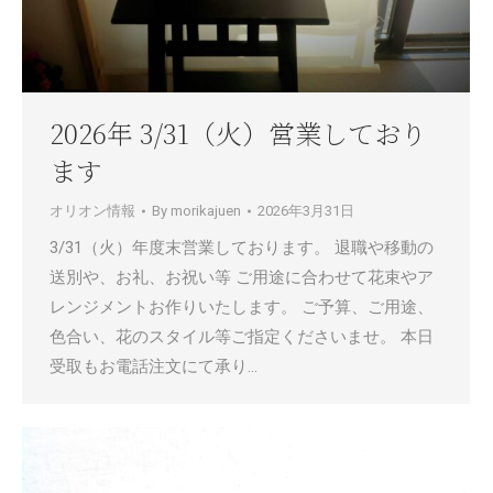
2026年 3/31（火）営業しており
ます
オリオン情報
By
morikajuen
2026年3月31日
3/31（火）年度末営業しております。 退職や移動の
送別や、お礼、お祝い等 ご用途に合わせて花束やア
レンジメントお作りいたします。 ご予算、ご用途、
色合い、花のスタイル等ご指定くださいませ。 本日
受取もお電話注文にて承り…