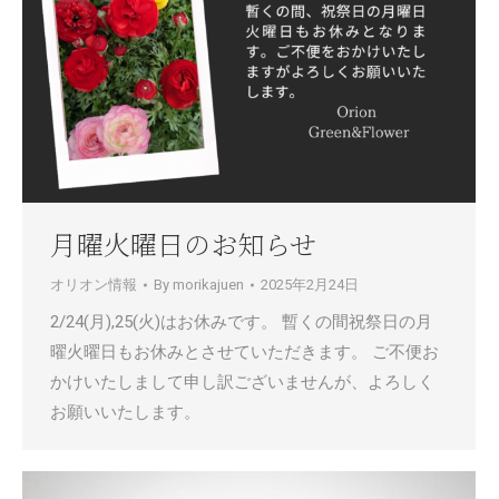
月曜火曜日のお知らせ
オリオン情報
By
morikajuen
2025年2月24日
2/24(月),25(火)はお休みです。 暫くの間祝祭日の月
曜火曜日もお休みとさせていただきます。 ご不便お
かけいたしまして申し訳ございませんが、よろしく
お願いいたします。