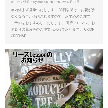
オリオン情報
By
morikajuen
2024年12月24日
年内休まず営業いたします。 30日以降は、お花が少
なくなる事が予想されますので、お早めのご注文、
ご予約をおすすめしております。 迎春アレンジ、お
墓参りの花束等のご注文も承っております。 ORION
GREEN&F…