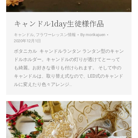
キャンドル1day生徒様作品
キャンドル
,
フラワーレッスン情報
By
morikajuen
2020年12月1日
ボタニカル キャンドルランタン ランタン型のキャン
ドルホルダー。キャンドルの灯りが透けてとーって
も綺麗。お好きな香りも付けられます。 そして中の
キャンドルは、取り替え式なので、LED式のキャンド
ルに変えたり色々アレンジ…