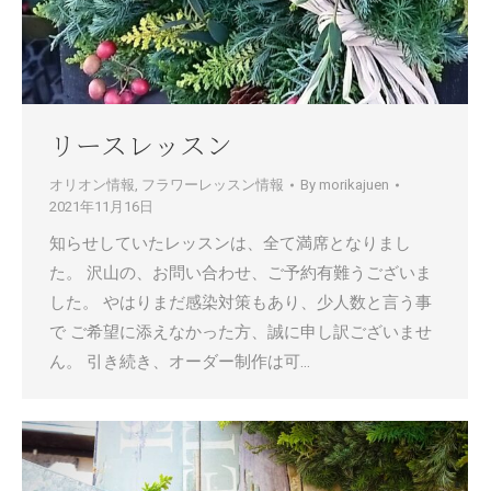
リースレッスン
オリオン情報
,
フラワーレッスン情報
By
morikajuen
2021年11月16日
知らせしていたレッスンは、全て満席となりまし
た。 沢山の、お問い合わせ、ご予約有難うございま
した。 やはりまだ感染対策もあり、少人数と言う事
で ご希望に添えなかった方、誠に申し訳ございませ
ん。 引き続き、オーダー制作は可…