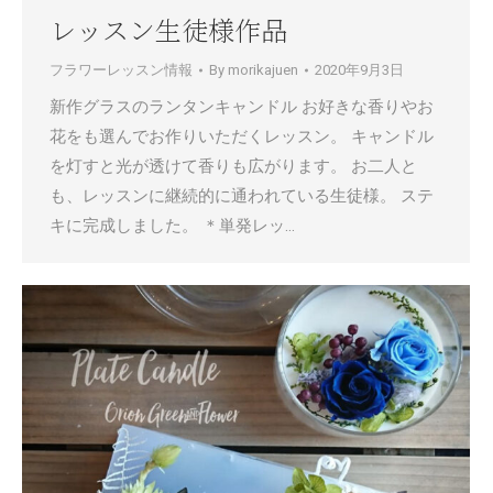
レッスン生徒様作品
フラワーレッスン情報
By
morikajuen
2020年9月3日
新作グラスのランタンキャンドル お好きな香りやお
花をも選んでお作りいただくレッスン。 キャンドル
を灯すと光が透けて香りも広がります。 お二人と
も、レッスンに継続的に通われている生徒様。 ステ
キに完成しました。 ＊単発レッ…