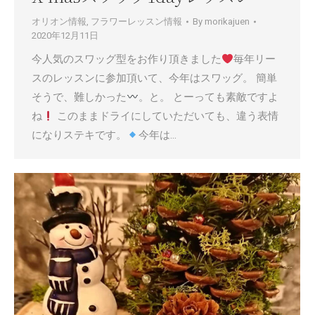
オリオン情報
,
フラワーレッスン情報
By
morikajuen
2020年12月11日
今人気のスワッグ型をお作り頂きました
毎年リー
スのレッスンに参加頂いて、今年はスワッグ。 簡単
そうで、難しかった
。と。 とーっても素敵ですよ
ね
このままドライにしていただいても、違う表情
になりステキです。
今年は…