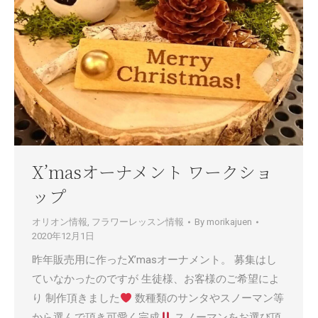
X’masオーナメント ワークショ
ップ
オリオン情報
,
フラワーレッスン情報
By
morikajuen
2020年12月1日
昨年販売用に作ったX’masオーナメント。 募集はし
ていなかったのですが 生徒様、お客様のご希望によ
り 制作頂きました
数種類のサンタやスノーマン等
から選んで頂き可愛く完成
スノーマンをお選び頂