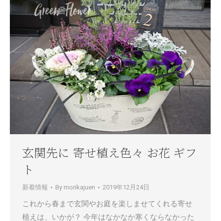
玄関先に 寄せ植え色々 お花 ギフ
ト
新着情報
By
morikajuen
2019年12月24日
これから春まで玄関やお庭を楽しませてくれる寄せ
植えは、いかが？ 今年はなかなか寒くならなかった