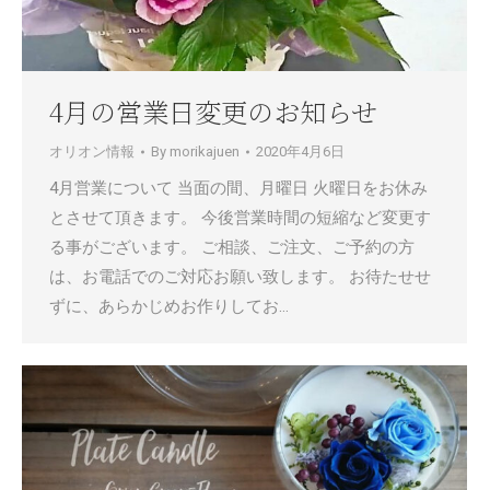
4月の営業日変更のお知らせ
オリオン情報
By
morikajuen
2020年4月6日
4月営業について 当面の間、月曜日 火曜日をお休み
とさせて頂きます。 今後営業時間の短縮など変更す
る事がございます。 ご相談、ご注文、ご予約の方
は、お電話でのご対応お願い致します。 お待たせせ
ずに、あらかじめお作りしてお…