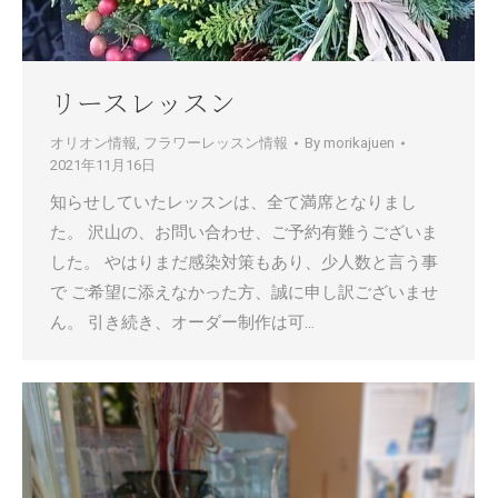
リースレッスン
オリオン情報
,
フラワーレッスン情報
By
morikajuen
2021年11月16日
知らせしていたレッスンは、全て満席となりまし
た。 沢山の、お問い合わせ、ご予約有難うございま
した。 やはりまだ感染対策もあり、少人数と言う事
で ご希望に添えなかった方、誠に申し訳ございませ
ん。 引き続き、オーダー制作は可…