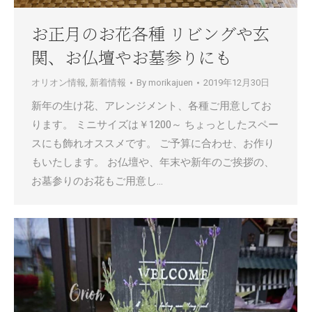
お正月のお花各種 リビングや玄
関、お仏壇やお墓参りにも
オリオン情報
,
新着情報
By
morikajuen
2019年12月30日
新年の生け花、アレンジメント、各種ご用意してお
ります。 ミニサイズは￥1200～ ちょっとしたスペー
スにも飾れオススメです。 ご予算に合わせ、お作り
もいたします。 お仏壇や、年末や新年のご挨拶の、
お墓参りのお花もご用意し…