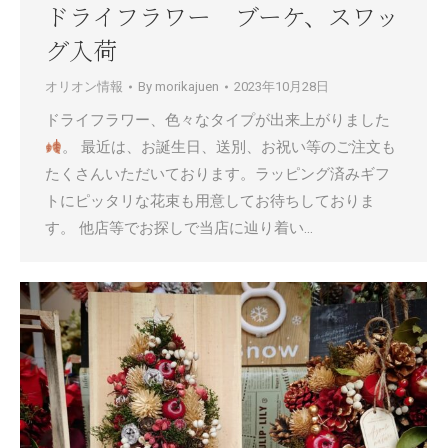
ドライフラワー ブーケ、スワッ
グ入荷
オリオン情報
By
morikajuen
2023年10月28日
ドライフラワー、色々なタイプが出来上がりました
。 最近は、お誕生日、送別、お祝い等のご注文も
たくさんいただいております。ラッピング済みギフ
トにピッタリな花束も用意してお待ちしておりま
す。 他店等でお探しで当店に辿り着い…