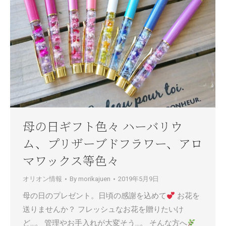
母の日ギフト色々 ハーバリウ
ム、プリザーブドフラワー、アロ
マワックス等色々
オリオン情報
By
morikajuen
2019年5月9日
母の日のプレゼント。日頃の感謝を込めて
お花を
送りませんか？ フレッシュなお花を贈りたいけ
ど…。 管理やお手入れが大変そう…。 そんな方へ