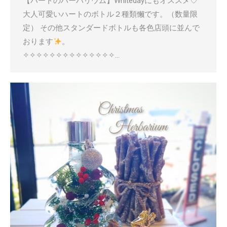
【ハートのハーバリウム】Whitedayにもオススメ♡
大人可愛いハートのボトル２種類懶です。（数量限
定） その他スタンダードボトルも各色店頭に並んで
おります
。
✧✧✧✧✧✧✧✧✧✧✧✧✧✧…