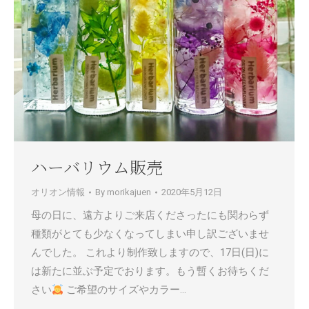
ハーバリウム販売
オリオン情報
By
morikajuen
2020年5月12日
母の日に、遠方よりご来店くださったにも関わらず
種類がとても少なくなってしまい申し訳ございませ
んでした。 これより制作致しますので、17日(日)に
は新たに並ぶ予定でおります。もう暫くお待ちくだ
さい
ご希望のサイズやカラー…