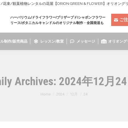
束/観葉植物レンタルの花屋【ORION GREEN & FLOWER】オリオン
ハーバリウム/ドライフラワー/プリザーブド/シャボンフラワー
ご注
リース/ボタニカルキャンドルのオリジナル制作・全国発送も
ル制作/販売商品
レッスン/教室
メッセージ
オリオング
ily Archives:
2024年12月2
You are here:
Home
2024
12月
24