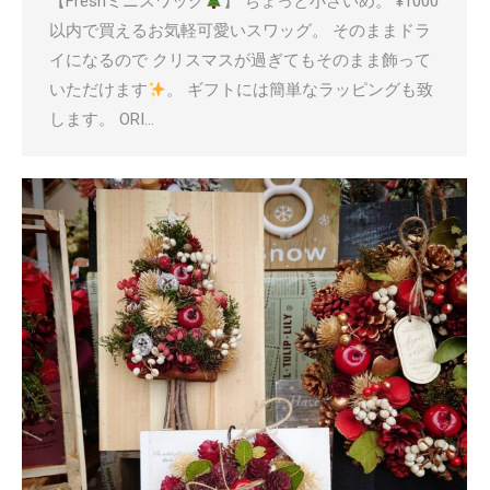
【Freshミニスワッグ
】 ちょっと小さいめ。 ¥1000
以内で買えるお気軽可愛いスワッグ。 そのままドラ
イになるので クリスマスが過ぎてもそのまま飾って
いただけます
。 ギフトには簡単なラッピングも致
します。 ORI…