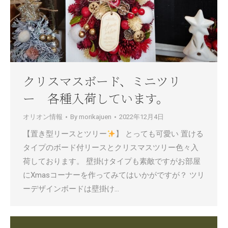
クリスマスボード、ミニツリ
ー 各種入荷しています。
オリオン情報
By
morikajuen
2022年12月4日
【置き型リースとツリー
】 とっても可愛い 置ける
タイプのボード付リースとクリスマスツリー色々入
荷しております。 壁掛けタイプも素敵ですがお部屋
にXmasコーナーを作ってみてはいかがですが？ ツリ
ーデザインボードは壁掛け…