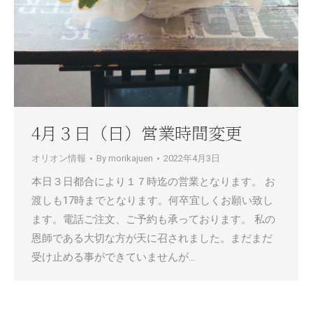
4月３日（日）営業時間変更
オリオン情報
By
morikajuen
2022年4月3日
本日３日都合により１７時迄の営業となります。 お
渡しも17時までとなります。何卒宜しくお願い致し
ます。電話ご注文、ご予約も承っております。 私の
恩師である大切な方が天に召されました。まだまだ
受け止める事ができていませんが…