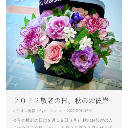
２０２２敬老の日、秋のお彼岸
オリオン情報
By
morikajuen
2022年9月18日
今年の敬老の日は９月１９日（月） 秋のお彼岸の入