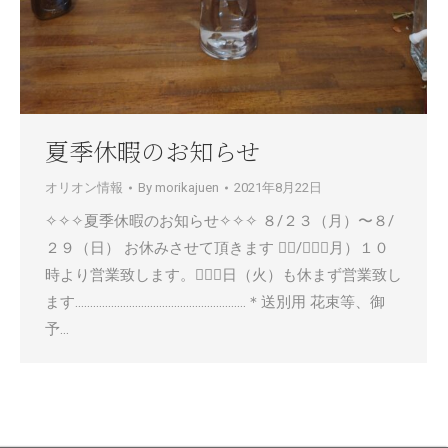
夏季休暇のお知らせ
オリオン情報
By
morikajuen
2021年8月22日
✧✧✧夏季休暇のお知らせ✧✧✧ ８/２３（月）〜８/
２９（日） お休みさせて頂きます ８/３０（月）１０
時より営業致します。３１日（火）も休まず営業致し
ます…………………………………………………＊送別用 花束等、御
予…