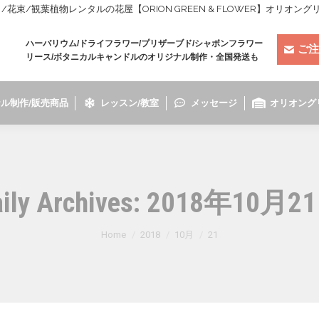
束/観葉植物レンタルの花屋【ORION GREEN & FLOWER】オリオン
ハーバリウム/ドライフラワー/プリザーブド/シャボンフラワー
ご注
リース/ボタニカルキャンドルのオリジナル制作・全国発送も
ル制作/販売商品
レッスン/教室
メッセージ
オリオング
ily Archives:
2018年10月2
You are here:
Home
2018
10月
21