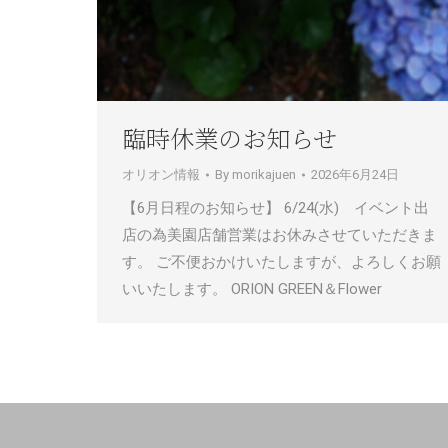
臨時休業のお知らせ
オリオン情報
By
morikajuen
2026年6月24日
【6月日程のお知らせ】 6/24(水) イベント出
店の為美園店舗営業はお休みさせていただきま
す。 ご不便おかけいたしますが、よろしくお願
いいたします。 ORION GREEN＆Flower