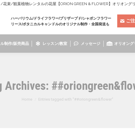
束/観葉植物レンタルの花屋【ORION GREEN & FLOWER】オリオン
ハーバリウム/ドライフラワー/プリザーブド/シャボンフラワー
ご注
リース/ボタニカルキャンドルのオリジナル制作・全国発送も
ル制作/販売商品
レッスン/教室
メッセージ
オリオング
g Archives:
##oriongreen&flo
You are here:
Home
Entries tagged with "##oriongreen&flower"