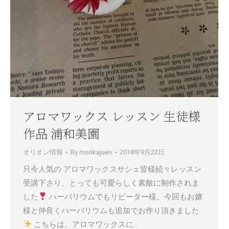
アロマワックス レッスン 生徒様
作品 浦和美園
オリオン情報
By
morikajuen
2018年9月22日
只今人気の アロマワックスサシェ皆様続々レッスン
受講下さり、とっても可愛らしく素敵に制作されま
した
ハーバリウムでもリピーター様、今回もお嬢
様と仲良くハーバリウムも追加でお作り頂きました
こちらは、アロマワックスに…