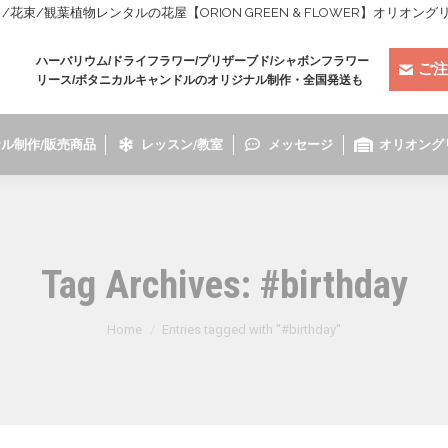
束/観葉植物レンタルの花屋【ORION GREEN & FLOWER】オリオン
ハーバリウム/ドライフラワー/プリザーブド/シャボンフラワー
ご注
リース/ボタニカルキャンドルのオリジナル制作・全国発送も
ル制作/販売商品
レッスン/教室
メッセージ
オリオング
Tag Archives:
#birthday
You are here:
Home
Entries tagged with "#birthday"