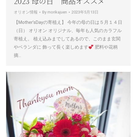
2023 母の日 商品オススメ
オリオン情報
By
morikajuen
2023年5月13日
【Mother’sDayの寄植え】 今年の母の日は５月１４日
（日） オリオン オリジナル、毎年も人気のカラフル
寄植え。 植え込みまでしてあるので、このまま玄関
やベランダに 飾って長く楽しめます
肥料や花柄
摘…