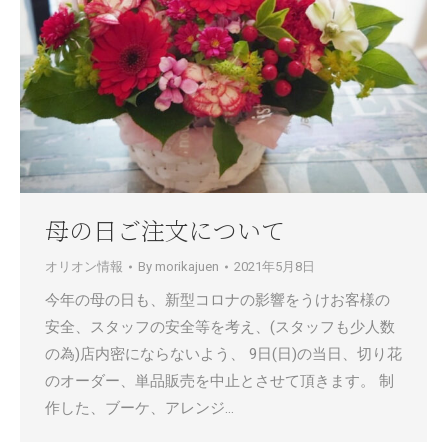
母の日ご注文について
オリオン情報
By
morikajuen
2021年5月8日
今年の母の日も、新型コロナの影響をうけお客様の
安全、スタッフの安全等を考え、(スタッフも少人数
の為)店内密にならないよう、 9日(日)の当日、切り花
のオーダー、単品販売を中止とさせて頂きます。 制
作した、ブーケ、アレンジ…