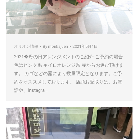
オリオン情報
By
morikajuen
2021年5月1日
2021❖母の日アレンジメントのご紹介 ご予約の場合
色はピンク系 キイロオレンジ系 赤からお選び頂けま
す。 カゴなどの器により数量限定となります。ご予
約をオススメしております。 店頭お受取りは、お電
話や、Instagra…