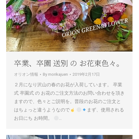
卒業、卒園 送別 の お花束色々。
オリオン情報
By
morikajuen
2019年2月17日
２月になり沢山の春のお花が入荷しています。 卒業
式 卒園式 の お花のご注文方法のお問い合わせを頂き
ますので、色々とご説明を。普段のお花のご注文と
はちょっと違うようなので
まず、使用される
お日にち お時間。
…