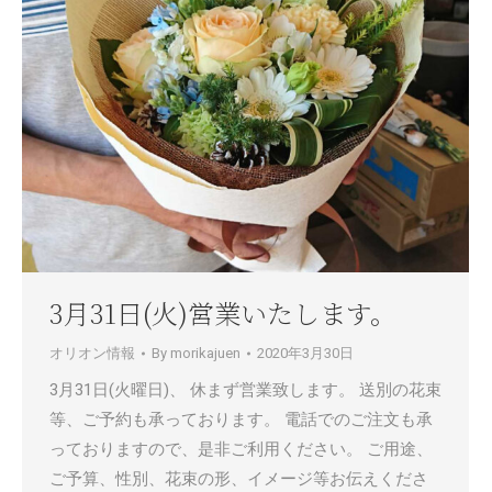
3月31日(火)営業いたします。
オリオン情報
By
morikajuen
2020年3月30日
3月31日(火曜日)、 休まず営業致します。 送別の花束
等、ご予約も承っております。 電話でのご注文も承
っておりますので、是非ご利用ください。 ご用途、
ご予算、性別、花束の形、イメージ等お伝えくださ