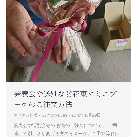
発表会や送別など花束やミニブ
ーケのご注文方法
オリオン情報
By
morikajuen
2018年10月29日
発表会や送別会等の お花のご注文について。 ご用
途、性別、さしあげる方のイメージ、ご予算等お伝