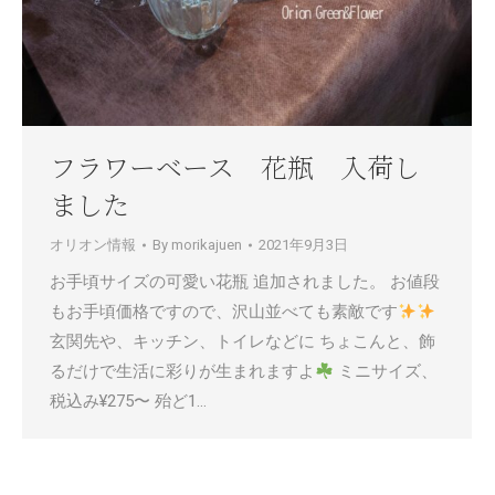
フラワーベース 花瓶 入荷し
ました
オリオン情報
By
morikajuen
2021年9月3日
お手頃サイズの可愛い花瓶 追加されました。 お値段
もお手頃価格ですので、沢山並べても素敵です
玄関先や、キッチン、トイレなどに ちょこんと、飾
るだけで生活に彩りが生まれますよ
ミニサイズ、
税込み¥275〜 殆ど1…