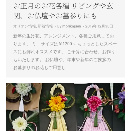
お正月のお花各種 リビングや玄
関、お仏壇やお墓参りにも
オリオン情報
,
新着情報
By
morikajuen
2019年12月30日
新年の生け花、アレンジメント、各種ご用意してお
ります。 ミニサイズは￥1200～ ちょっとしたスペー
スにも飾れオススメです。 ご予算に合わせ、お作り
もいたします。 お仏壇や、年末や新年のご挨拶の、
お墓参りのお花もご用意し…