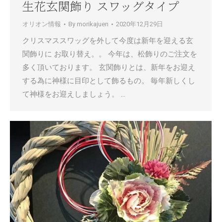
生花玄関飾り スワッグタイプ
オリオン情報
By
morikajuen
2020年12月29日
クリスマススワッグを外して今度は新年を迎える玄
関飾りに お取り替え。。 今年は、松飾りのご注文を
多く頂いております。 玄関飾りとは、新年をお迎え
する為に神様に目印として飾るもの。 毎年新しくし
て神様をお迎えしましょう。 …