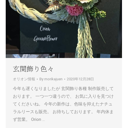
玄関飾り色々
オリオン情報
By
morikajuen
2020年12月28日
今年も遅くなりましたが 玄関飾り各種 制作販売して
おります。 一つ一つ違うので、 お気に入りを見つけ
てくださいね。 今年の新作は、色味を抑えたナチュ
ラルリースも販売。 お待ちしております。 年内休ま
ず営業。 Orion …