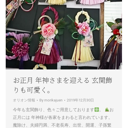
お正月 年神さまを迎える 玄関飾
りも可愛く。
オリオン情報
By
morikajuen
2019年12月30日
今年も玄関飾り、色々ご用意しております
。
お
正月には 年神様が各家をまわると言われています。
魔除け、夫婦円満、不老長寿、出世、開運、子孫繁