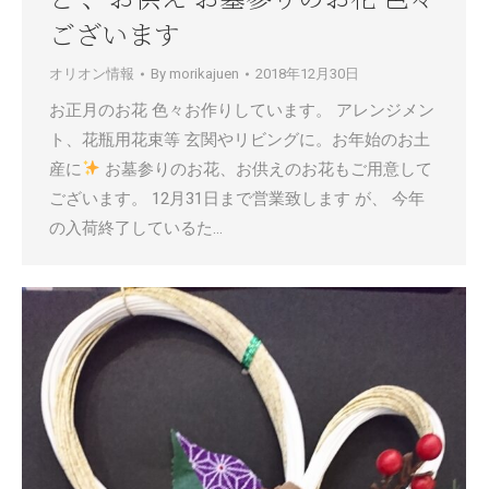
ございます
オリオン情報
By
morikajuen
2018年12月30日
お正月のお花 色々お作りしています。 アレンジメン
ト、花瓶用花束等 玄関やリビングに。お年始のお土
産に
お墓参りのお花、お供えのお花もご用意して
ございます。 12月31日まで営業致します が、 今年
の入荷終了しているた…