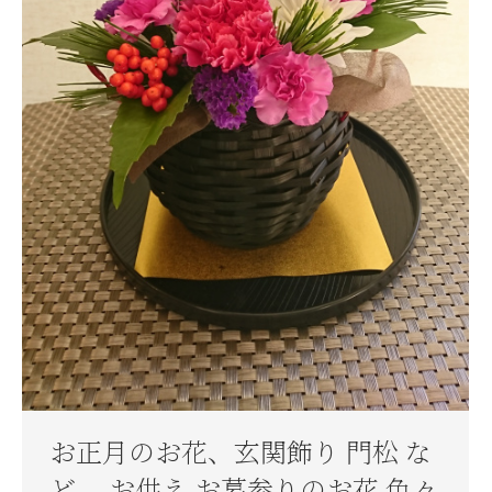
お正月のお花、玄関飾り 門松 な
ど 、お供え お墓参りのお花 色々