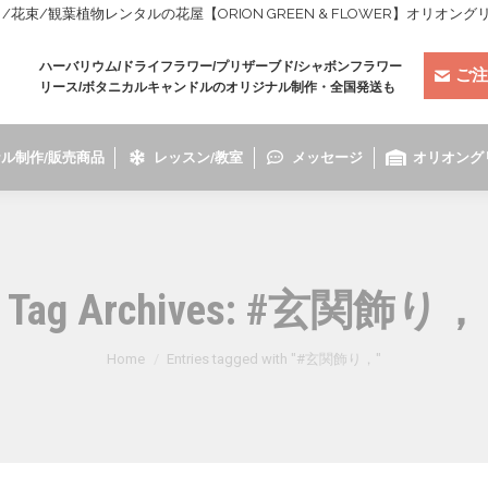
束/観葉植物レンタルの花屋【ORION GREEN & FLOWER】オリオン
ハーバリウム/ドライフラワー/プリザーブド/シャボンフラワー
ご注
リース/ボタニカルキャンドルのオリジナル制作・全国発送も
ル制作/販売商品
レッスン/教室
メッセージ
オリオング
Tag Archives:
#玄関飾り，
You are here:
Home
Entries tagged with "#玄関飾り，"