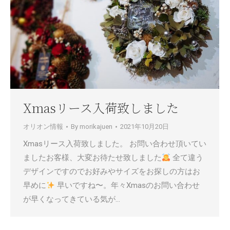
Xmasリース入荷致しました
オリオン情報
By
morikajuen
2021年10月20日
Xmasリース入荷致しました。 お問い合わせ頂いてい
ましたお客様、大変お待たせ致しました
全て違う
デザインですのでお好みやサイズをお探しの方はお
早めに
早いですね〜。年々Xmasのお問い合わせ
が早くなってきている気が…