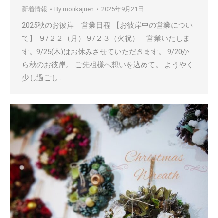
新着情報
By
morikajuen
2025年9月21日
2025秋のお彼岸 営業日程 【お彼岸中の営業につい
て】 ９/２２（月）９/２３（火祝） 営業いたしま
す。9/25(木)はお休みさせていただきます。 9/20か
ら秋のお彼岸。 ご先祖様へ想いを込めて。 ようやく
少し過ごし…