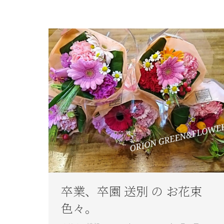
卒業、卒園 送別 の お花束
色々。