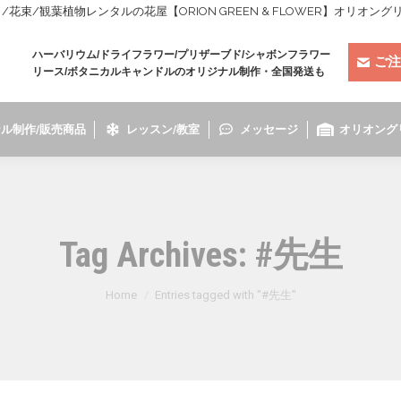
束/観葉植物レンタルの花屋【ORION GREEN & FLOWER】オリオン
ハーバリウム/ドライフラワー/プリザーブド/シャボンフラワー
ご注
リース/ボタニカルキャンドルのオリジナル制作・全国発送も
ル制作/販売商品
レッスン/教室
メッセージ
オリオング
Tag Archives:
#先生
You are here:
Home
Entries tagged with "#先生"