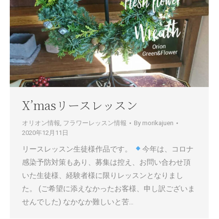
X’masリースレッスン
オリオン情報
,
フラワーレッスン情報
By
morikajuen
2020年12月11日
リースレッスン生徒様作品です。
今年は、コロナ
感染予防対策もあり、募集は控え、お問い合わせ頂
いた生徒様、経験者様に限りレッスンとなりまし
た。 (ご希望に添えなかったお客様、申し訳ございま
せんでした) なかなか難しいと苦…