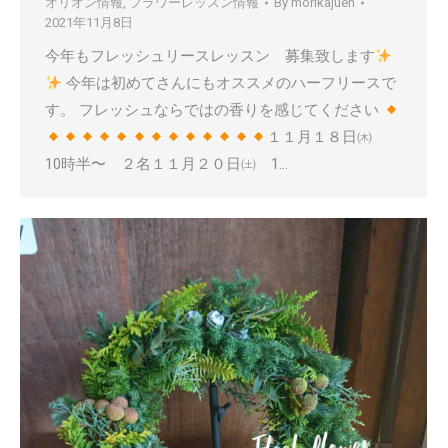
オリオン情報
,
フラワーレッスン情報
By
morikajuen
2021年11月8日
今年もフレッシュリースレッスン 募集致します
今年は初めてさんにもオススメのハーフリースで
す。 フレッシュならではの香りを感じてください
１１月１８日㈭
10時半〜 ２名１１月２０日㈯ 1…