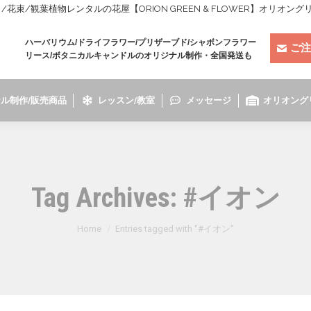
束/観葉植物レンタルの花屋【ORION GREEN & FLOWER】オリオン
ハーバリウム/ドライフラワー/プリザーブド/シャボンフラワー
ご注
リース/ボタニカルキャンドルのオリジナル制作・全国発送も
ル制作/販売商品
レッスン/教室
メッセージ
オリオング
Tag Archives:
#イオン
You are here:
Home
Entries tagged with "#イオン"