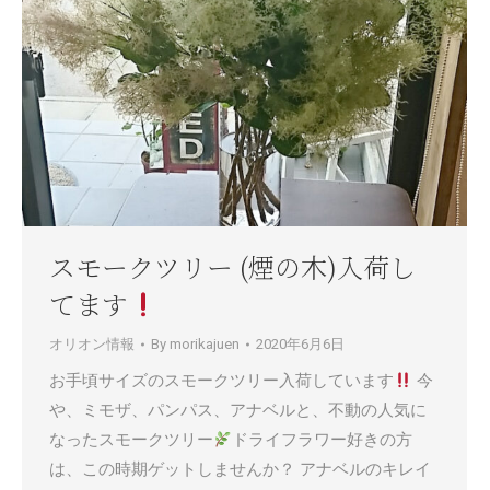
スモークツリー (煙の木)入荷し
てます
オリオン情報
By
morikajuen
2020年6月6日
お手頃サイズのスモークツリー入荷しています
今
や、ミモザ、パンパス、アナベルと、不動の人気に
なったスモークツリー
ドライフラワー好きの方
は、この時期ゲットしませんか？ アナベルのキレイ