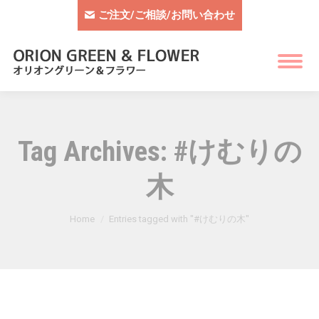
ご注文/ご相談/お問い合わせ
Tag Archives:
#けむりの
木
You are here:
Home
Entries tagged with "#けむりの木"