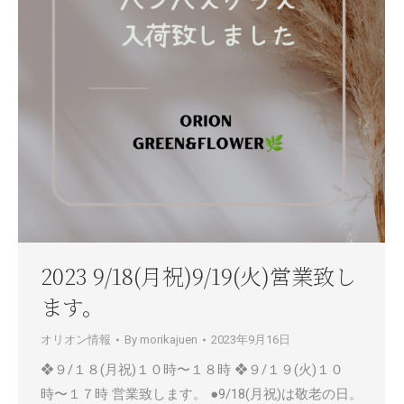
2023 9/18(月祝)9/19(火)営業致し
ます。
オリオン情報
By
morikajuen
2023年9月16日
❖９/１８(月祝)１０時〜１８時 ❖９/１９(火)１０
時〜１７時 営業致します。 ●9/18(月祝)は敬老の日。