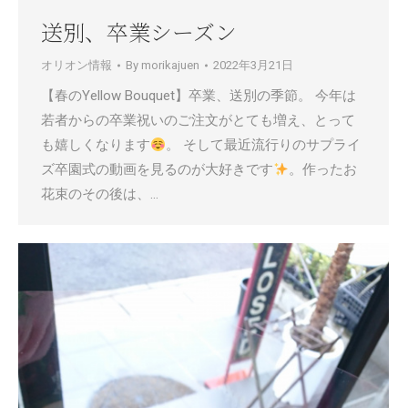
送別、卒業シーズン
オリオン情報
By
morikajuen
2022年3月21日
【春のYellow Bouquet】卒業、送別の季節。 今年は
若者からの卒業祝いのご注文がとても増え、とって
も嬉しくなります
。 そして最近流行りのサプライ
ズ卒園式の動画を見るのが大好きです
。作ったお
花束のその後は、…