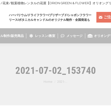
束/観葉植物レンタルの花屋【ORION GREEN & FLOWER】オリオン
ハーバリウム/ドライフラワー/プリザーブド/シャボンフラワー
ご注
リース/ボタニカルキャンドルのオリジナル制作・全国発送も
ル制作/販売商品
レッスン/教室
メッセージ
オリオング
2021-07-02_153740
You are here:
Home
2021-…