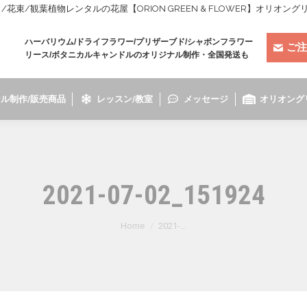
束/観葉植物レンタルの花屋【ORION GREEN & FLOWER】オリオン
ハーバリウム/ドライフラワー/プリザーブド/シャボンフラワー
ご注
リース/ボタニカルキャンドルのオリジナル制作・全国発送も
ル制作/販売商品
レッスン/教室
メッセージ
オリオング
2021-07-02_151924
You are here:
Home
2021-…