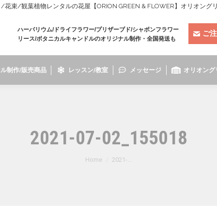
束/観葉植物レンタルの花屋【ORION GREEN & FLOWER】オリオン
ハーバリウム/ドライフラワー/プリザーブド/シャボンフラワー
ご注
リース/ボタニカルキャンドルのオリジナル制作・全国発送も
ル制作/販売商品
レッスン/教室
メッセージ
オリオング
2021-07-02_155018
You are here:
Home
2021-…