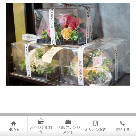
© ORION GREEN & FLOWER
オリジナル制
花束/アレンジ
HOME
オリオン案内
電話する
作
メント