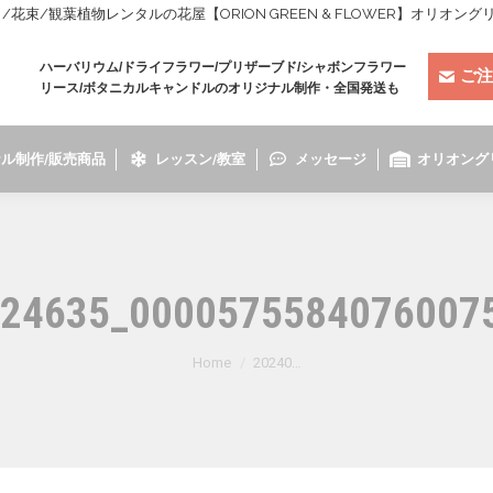
束/観葉植物レンタルの花屋【ORION GREEN & FLOWER】オリオン
ハーバリウム/ドライフラワー/プリザーブド/シャボンフラワー
ご注
リース/ボタニカルキャンドルのオリジナル制作・全国発送も
ル制作/販売商品
レッスン/教室
メッセージ
オリオング
24635_0000575584076007
You are here:
Home
20240…