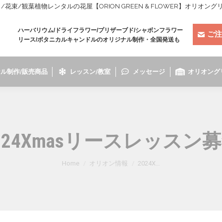
束/観葉植物レンタルの花屋【ORION GREEN & FLOWER】オリオン
ハーバリウム/ドライフラワー/プリザーブド/シャボンフラワー
ご注
リース/ボタニカルキャンドルのオリジナル制作・全国発送も
ル制作/販売商品
レッスン/教室
メッセージ
オリオング
024Xmasリースレッスン
You are here:
Home
オリオン情報
2024X…