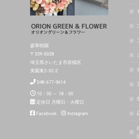
森華樹園
〒339-0028
埼玉県さいたま市岩槻区
美園東2-32-2
048-677-9614
10：00 ～ 18：00
定休日 月曜日・火曜日
Facebook
Instagram