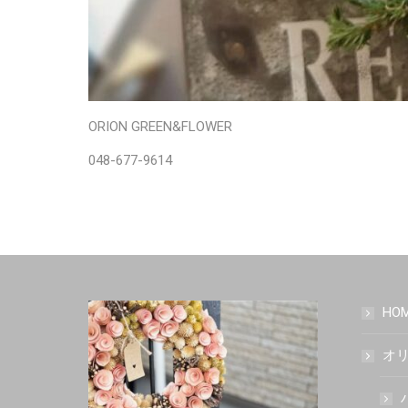
ORION GREEN&FLOWER
048-677-9614
HO
オリ