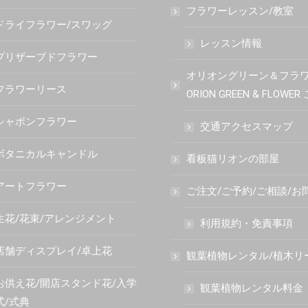
フラワーレッスン/教室
ドライフラワー/スワッグ
レッスン情報
プリザーブドフラワー
オリオングリーン＆フラ
フラワーリース
ORION GREEN & FLOWE
シャボンフラワー
交通アクセスマップ
ボタニカルキャンドル
看板猫リオンの部屋
アートフラワー
ご注文/ご予約/ご相談/お
生花/花束/アレンジメント
利用規約・免責事項
店舗ディスプレイ/卓上花
観葉植物レンタル/植木リ
お供え花/開店スタンド花/入学
観葉植物レンタル料金
式/式典