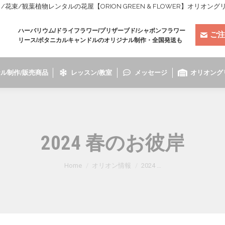
束/観葉植物レンタルの花屋【ORION GREEN & FLOWER】オリオン
ハーバリウム/ドライフラワー/プリザーブド/シャボンフラワー
ご注
リース/ボタニカルキャンドルのオリジナル制作・全国発送も
ル制作/販売商品
レッスン/教室
メッセージ
オリオング
2024 春のお彼岸
You are here:
Home
オリオン情報
2024 …