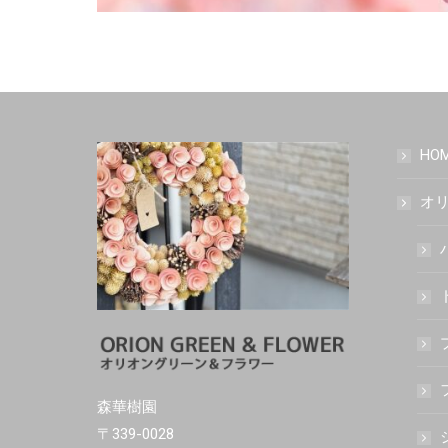
HO
オリ
森華樹園
〒339-0028