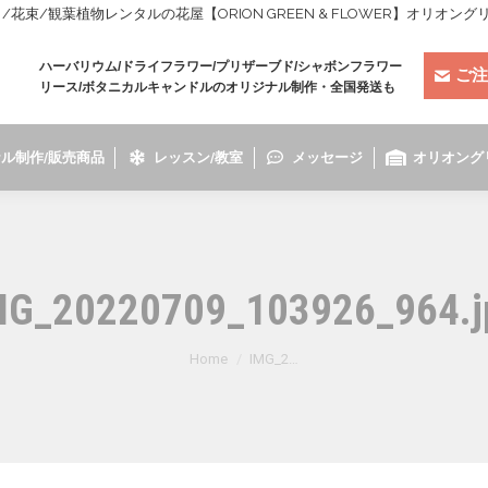
束/観葉植物レンタルの花屋【ORION GREEN & FLOWER】オリオン
ハーバリウム/ドライフラワー/プリザーブド/シャボンフラワー
ご注
リース/ボタニカルキャンドルのオリジナル制作・全国発送も
ル制作/販売商品
レッスン/教室
メッセージ
オリオング
MG_20220709_103926_964.j
You are here:
Home
IMG_2…