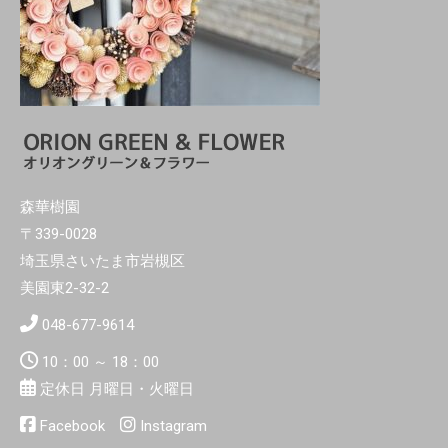
森華樹園
〒339-0028
埼玉県さいたま市岩槻区
美園東2-32-2
048-677-9614
10：00 ～ 18：00
定休日 月曜日・火曜日
Facebook
Instagram