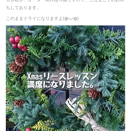
ちしております。
このままドライになりますよ(◍•ᴗ•◍)