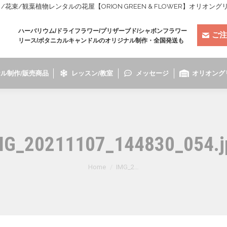
束/観葉植物レンタルの花屋【ORION GREEN & FLOWER】オリオン
ハーバリウム/ドライフラワー/プリザーブド/シャボンフラワー
ご注
リース/ボタニカルキャンドルのオリジナル制作・全国発送も
ル制作/販売商品
レッスン/教室
メッセージ
オリオング
MG_20211107_144830_054.j
You are here:
Home
IMG_2…