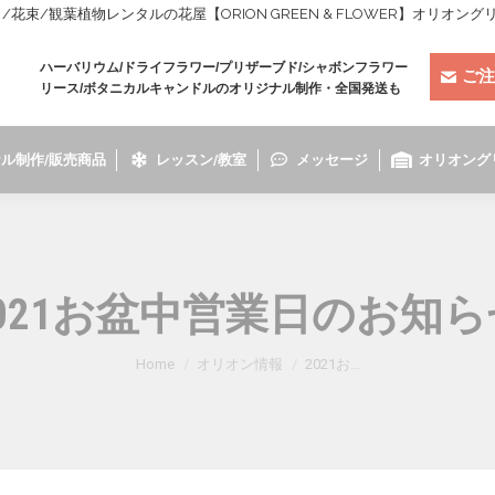
束/観葉植物レンタルの花屋【ORION GREEN & FLOWER】オリオン
ハーバリウム/ドライフラワー/プリザーブド/シャボンフラワー
ご注
リース/ボタニカルキャンドルのオリジナル制作・全国発送も
ル制作/販売商品
レッスン/教室
メッセージ
オリオング
2021お盆中営業日のお知ら
You are here:
Home
オリオン情報
2021お…