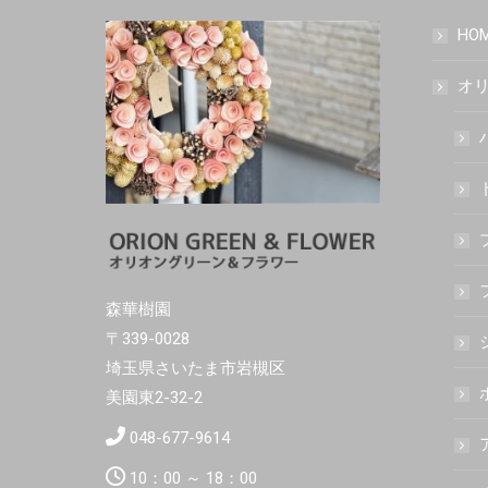
HO
オリ
森華樹園
〒339-0028
埼玉県さいたま市岩槻区
美園東2-32-2
048-677-9614
10：00 ～ 18：00