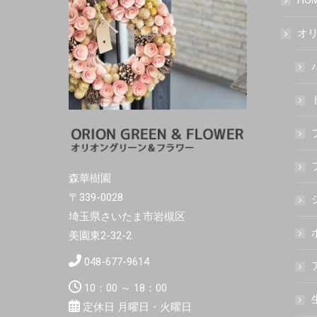
HO
オリ
森華樹園
〒339-0028
埼玉県さいたま市岩槻区
美園東2-32-2
048-677-9614
10：00 ～ 18：00
定休日 月曜日・火曜日