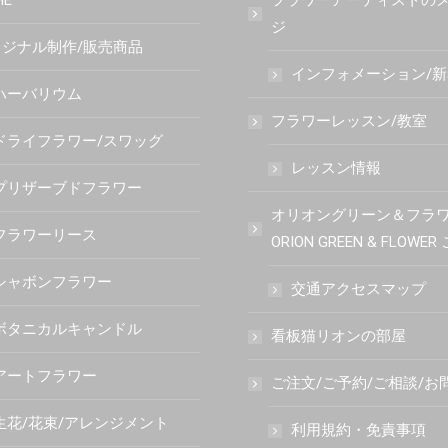
ME
フラワーアーティストの
ジ
ジナル制作/販売商品
インフォメーション/
ハーバリウム
フラワーレッスン/教室
ドライフラワー/スワッグ
レッスン情報
プリザーブドフラワー
オリオングリーン＆フラ
フラワーリース
ORION GREEN & FLOWE
シャボンフラワー
交通アクセスマップ
ボタニカルキャンドル
看板猫リオンの部屋
アートフラワー
ご注文/ご予約/ご相談/お
生花/花束/アレンジメント
利用規約・免責事項