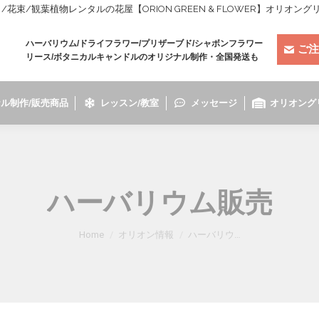
束/観葉植物レンタルの花屋【ORION GREEN & FLOWER】オリオン
ハーバリウム/ドライフラワー/プリザーブド/シャボンフラワー
ご注
リース/ボタニカルキャンドルのオリジナル制作・全国発送も
ル制作/販売商品
レッスン/教室
メッセージ
オリオング
ハーバリウム販売
You are here:
Home
オリオン情報
ハーバリウ…