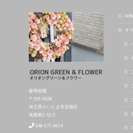
HO
オリ
森華樹園
〒339-0028
埼玉県さいたま市岩槻区
美園東2-32-2
048-677-9614