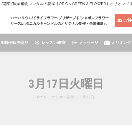
束/観葉植物レンタルの花屋【ORION GREEN & FLOWER】オリオン
ハーバリウム/ドライフラワー/プリザーブド/シャボンフラワー
ご注
リース/ボタニカルキャンドルのオリジナル制作・全国発送も
ル制作/販売商品
レッスン/教室
メッセージ
オリオング
3月17日火曜日
You are here:
Home
オリオン情報
3月17日…