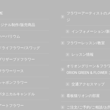
ME
フラワーアーティストの
ジ
ジナル制作/販売商品
インフォメーション/
ハーバリウム
フラワーレッスン/教室
ドライフラワー/スワッグ
レッスン情報
プリザーブドフラワー
オリオングリーン＆フラ
フラワーリース
ORION GREEN & FLOWE
シャボンフラワー
交通アクセスマップ
ボタニカルキャンドル
看板猫リオンの部屋
アートフラワー
ご注文/ご予約/ご相談/お