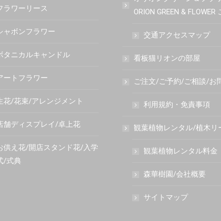
フラワーリース
ORION GREEN & FLOWE
シャボンフラワー
交通アクセスマップ
ボタニカルキャンドル
看板猫リオンの部屋
アートフラワー
ご注文/ご予約/ご相談/お
生花/花束/アレンジメント
利用規約・免責事項
店舗ディスプレイ/卓上花
観葉植物レンタル/植木リ
お供え花/開店スタンド花/入学
観葉植物レンタル料金
式/式典
森華樹園/会社概要
サイトマップ