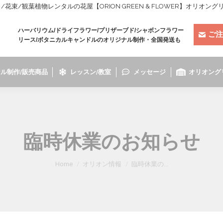
束/観葉植物レンタルの花屋【ORION GREEN & FLOWER】オリオン
ハーバリウム/ドライフラワー/プリザーブド/シャボンフラワー
ご注
リース/ボタニカルキャンドルのオリジナル制作・全国発送も
ル制作/販売商品
レッスン/教室
メッセージ
オリオング
臨時休業のお知らせ
You are here:
Home
オリオン情報
臨時休業の…