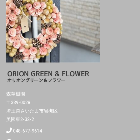
森華樹園
〒339-0028
埼玉県さいたま市岩槻区
美園東2-32-2
048-677-9614