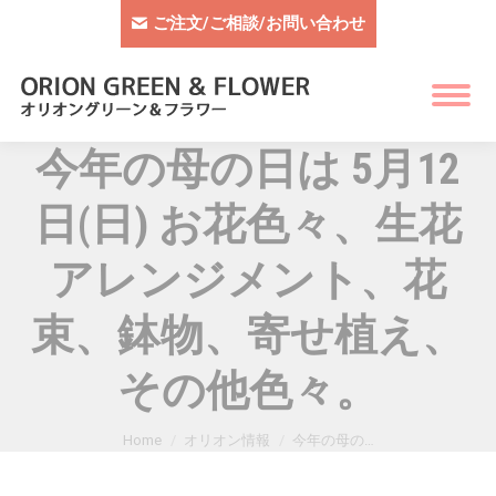
ご注文/ご相談/お問い合わせ
今年の母の日は 5月12
日(日) お花色々、生花
アレンジメント、花
束、鉢物、寄せ植え、
その他色々。
You are here:
Home
オリオン情報
今年の母の…