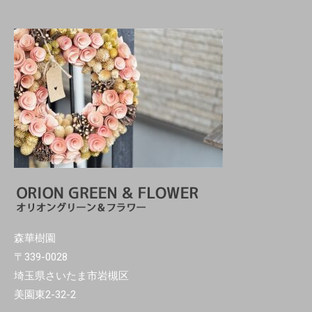
森華樹園
〒339-0028
埼玉県さいたま市岩槻区
美園東2-32-2