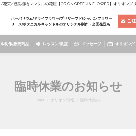
束/観葉植物レンタルの花屋【ORION GREEN & FLOWER】オリオン
ハーバリウム/ドライフラワー/プリザーブド/シャボンフラワー
ご注
リース/ボタニカルキャンドルのオリジナル制作・全国発送も
ル制作/販売商品
レッスン/教室
メッセージ
オリオング
臨時休業のお知らせ
You are here:
Home
オリオン情報
臨時休業の…