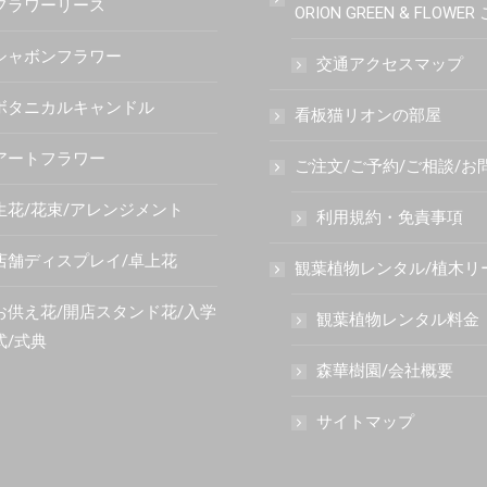
フラワーリース
ORION GREEN & FLOWE
シャボンフラワー
交通アクセスマップ
ボタニカルキャンドル
看板猫リオンの部屋
アートフラワー
ご注文/ご予約/ご相談/お
生花/花束/アレンジメント
利用規約・免責事項
店舗ディスプレイ/卓上花
観葉植物レンタル/植木リ
お供え花/開店スタンド花/入学
観葉植物レンタル料金
式/式典
森華樹園/会社概要
サイトマップ