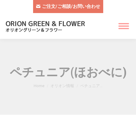
ご注文/ご相談/お問い合わせ
ペチュニア(ほおべに)
You are here:
Home
オリオン情報
ペチュニア…