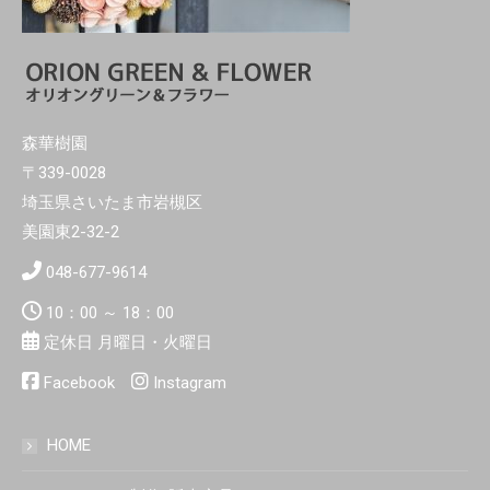
森華樹園
〒339-0028
埼玉県さいたま市岩槻区
美園東2-32-2
048-677-9614
10：00 ～ 18：00
定休日 月曜日・火曜日
Facebook
Instagram
HOME