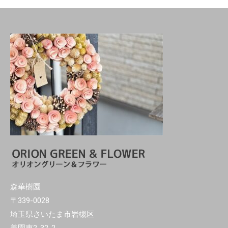
森華樹園
〒339-0028
埼玉県さいたま市岩槻区
美園東2-32-2