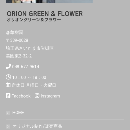
森華樹園
〒339-0028
埼玉県さいたま市岩槻区
美園東2-32-2
048-677-9614
10：00 ～ 18：00
定休日 月曜日・火曜日
Facebook
Instagram
HOME
オリジナル制作/販売商品